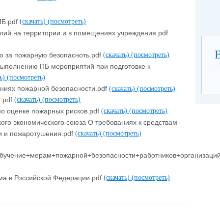
ПБ.pdf
(скачать)
(посмотреть)
елий на территории и в помещениях учреждения.pdf
о за пожарную безопасноть.pdf
(скачать)
(посмотреть)
ыполнению ПБ мероприятий при подготовке к
ть)
(посмотреть)
аниях пожарной безопасности.pdf
(скачать)
(посмотреть)
.pdf
(скачать)
(посмотреть)
по оценке пожарных рисков.pdf
(скачать)
(посмотреть)
ого экономического союза О требованиях к средствам
и и пожаротушения.pdf
(скачать)
(посмотреть)
учение+мерам+пожарной+безопасности+работников+организаци
ма в Российской Федерации.pdf
(скачать)
(посмотреть)