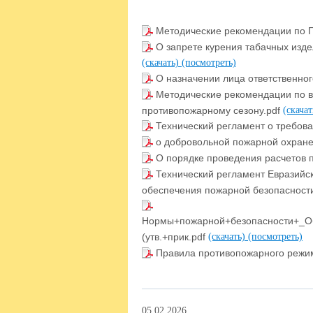
Методические рекомендации по 
О запрете курения табачных изд
(скачать)
(посмотреть)
О назначении лица ответственног
Методические рекомендации по в
противопожарному сезону.pdf
(скача
Технический регламент о требов
о добровольной пожарной охране
О порядке проведения расчетов 
Технический регламент Евразийск
обеспечения пожарной безопасност
Нормы+пожарной+безопасности+_Об
(утв.+прик.pdf
(скачать)
(посмотреть)
Правила противопожарного режи
05.02.2026