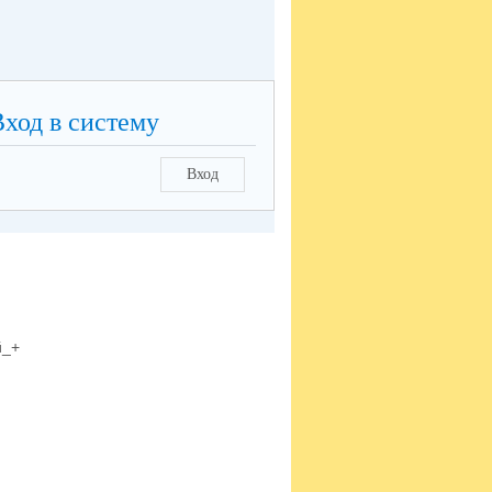
Вход в систему
Вход
й_+