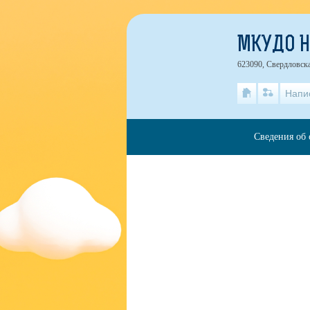
МКУДО 
623090, Свердловска
Напи
Сведения об 