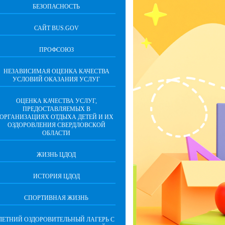
БЕЗОПАСНОСТЬ
САЙТ BUS.GOV
ПРОФСОЮЗ
НЕЗАВИСИМАЯ ОЦЕНКА КАЧЕСТВА
УСЛОВИЙ ОКАЗАНИЯ УСЛУГ
ОЦЕНКА КАЧЕСТВА УСЛУГ,
ПРЕДОСТАВЛЯЕМЫХ В
ОРГАНИЗАЦИЯХ ОТДЫХА ДЕТЕЙ И ИХ
ОЗДОРОВЛЕНИЯ СВЕРДЛОВСКОЙ
ОБЛАСТИ
ЖИЗНЬ ЦДОД
ИСТОРИЯ ЦДОД
СПОРТИВНАЯ ЖИЗНЬ
ЛЕТНИЙ ОЗДОРОВИТЕЛЬНЫЙ ЛАГЕРЬ С