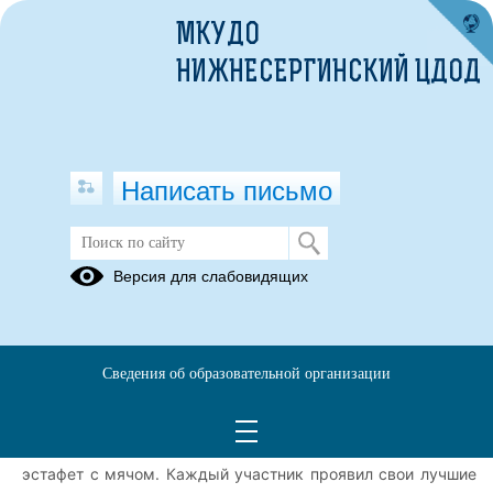
МКУДО
НИЖНЕСЕРГИНСКИЙ ЦДОД
Написать письмо
18.06.2025
Версия для слабовидящих
18.06.2025
18 июня, в нашем лагере был спортивный день! Тренер -
преподаватель Скачков Павел Сергеевич провел
Сведения об образовательной организации
спортивную эстафету, которая зарядили нас энергией и
позитивом на целый день. Команды состязались в
различных дисциплинах: от беговых этапов до веселых
эстафет с мячом. Каждый участник проявил свои лучшие