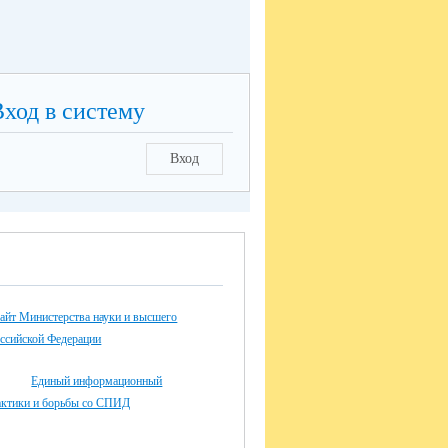
Вход в систему
Вход
айт Министерства науки и высшего
оссийской Федерации
Единый информационный
актики и борьбы со СПИД