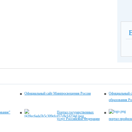
Официальный сайт Минпросвещения России
Официальный с
образования Р
ование"
Портал государственных
услуг Российской Федерации
портал профил