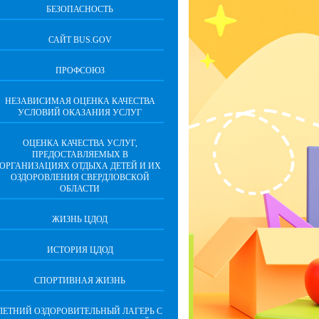
БЕЗОПАСНОСТЬ
САЙТ BUS.GOV
ПРОФСОЮЗ
НЕЗАВИСИМАЯ ОЦЕНКА КАЧЕСТВА
УСЛОВИЙ ОКАЗАНИЯ УСЛУГ
ОЦЕНКА КАЧЕСТВА УСЛУГ,
ПРЕДОСТАВЛЯЕМЫХ В
ОРГАНИЗАЦИЯХ ОТДЫХА ДЕТЕЙ И ИХ
ОЗДОРОВЛЕНИЯ СВЕРДЛОВСКОЙ
ОБЛАСТИ
ЖИЗНЬ ЦДОД
ИСТОРИЯ ЦДОД
СПОРТИВНАЯ ЖИЗНЬ
ЛЕТНИЙ ОЗДОРОВИТЕЛЬНЫЙ ЛАГЕРЬ С