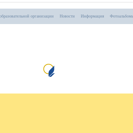
образовательной организации
Новости
Информация
Фотоальбом
.08.2026
тивная прямая ссылка на источник обязательна
Сайт создан на портале сайтыобразовани
№1
пр
и 
от