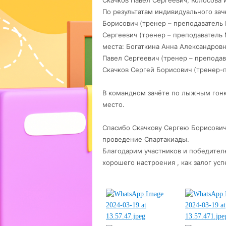
Скачков Павел Сергеевич, Колосова 
По результатам индивидуального за
Борисович (тренер – преподавател
Сергеевич (тренер – преподаватель
места: Богаткина Анна Александро
Павел Сергеевич (тренер – препода
Скачков Сергей Борисович (тренер
В командном зачёте по лыжным гон
место.
Спасибо Скачкову Сергею Борисовичу
проведение Спартакиады.
Благодарим участников и победителе
хорошего настроения , как залог успе