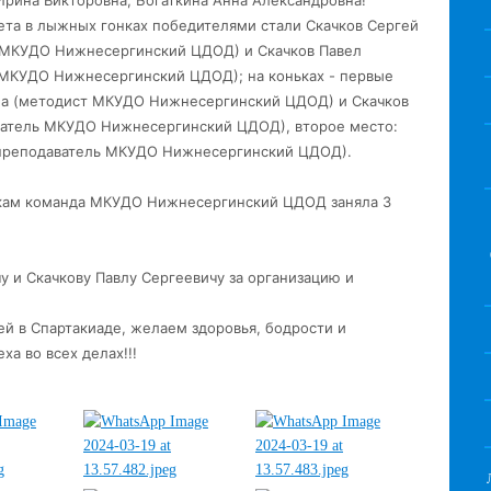
Ирина Викторовна, Богаткина Анна Александровна!
чета в лыжных гонках победителями стали Скачков Сергей
ь МКУДО Нижнесергинский ЦДОД) и Скачков Павел
 МКУДО Нижнесергинский ЦДОД); на коньках - первые
вна (методист МКУДО Нижнесергинский ЦДОД) и Скачков
ватель МКУДО Нижнесергинский ЦДОД), второе место:
-преподаватель МКУДО Нижнесергинский ЦДОД).
кам команда МКУДО Нижнесергинский ЦДОД заняла 3
 и Скачкову Павлу Сергеевичу за организацию и
й в Спартакиаде, желаем здоровья, бодрости и
ха во всех делах!!!