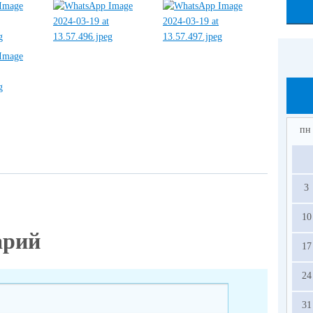
пн
3
10
арий
17
24
31